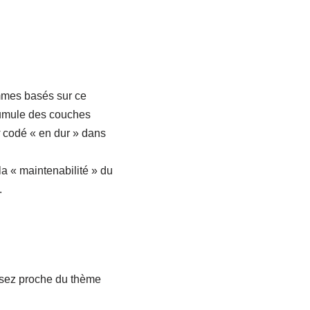
mmes basés sur ce
ccumule des couches
y
codé « en dur » dans
la « maintenabilité » du
.
ssez proche du thème