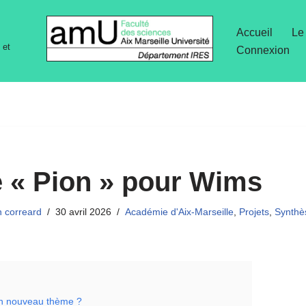
Accueil
Le
 et
Connexion
 « Pion » pour Wims
n correard
30 avril 2026
Académie d'Aix-Marseille
,
Projets
,
Synthè
 un nouveau thème ?