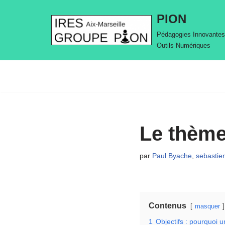
PION
Aller
Pédagogies Innovantes
au
Outils Numériques
contenu
Le thème
par
Paul Byache
,
sebastie
Contenus
masquer
1
Objectifs : pourquoi