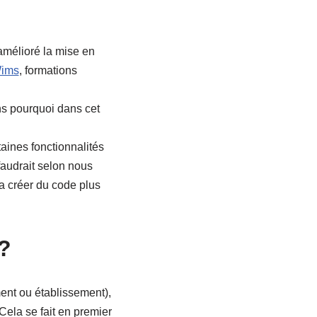
amélioré la mise en
Wims
, formations
ns pourquoi dans cet
taines fonctionnalités
faudrait selon nous
a créer du code plus
?
ent ou établissement),
Cela se fait en premier